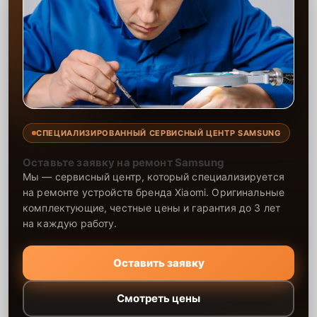
опытом, что позволяет быстро выявлять и устранять
неисправности. Мы гарантируем надёжность оборудования после
выполнения работ и предоставляем гарантию на все
использованные материалы. Обращаясь к нам, вы можете быть
уверены, что ваша техника прослужит долго и без сбоев.
СПЕЦИАЛИЗИРОВАННЫЙ СЕРВИСНЫЙ ЦЕНТР SAMSUNG
Оставьте заявку на ремонт Samsung
Мы — сервисный центр, который специализируется
на ремонте устройств бренда Xiaomi. Оригинальные
комплектующие, честные цены и гарантия до 3 лет
на каждую работу.
Оставить заявку
Смотреть цены