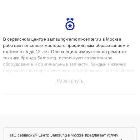
В сервисном центре samsung-remont-center.ru в Москве
работают опытные мастера с профильным образованием и
стажем от 5 до 12 лет. Они специализируются на ремонте
техники бренда Samsung, используют современное
оборудование и оригинальные запчасти. Каждый инженер
регулярно проходит обучение и сертификацию, что позволяет
быстро и точноdiagnostikировать поломки и восстанавливать
Развернуть
технику с сохранением гарантии до 3 лет. Наши мастера
решают сложные случаи: от замены матриц и материнских
плат до ремонта после залития и восстановления данных.
Благодаря высокой квалификации и ответственному подходу
клиенты получают быстрый, качественный ремонт и понятные
объяснения по результатам диагностики.
Наш сервисный центр Samsung в Москве предлагает услугу