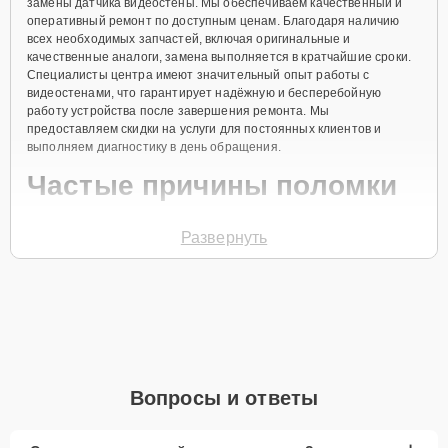
замены датчика видеостены. Мы обеспечиваем качественный и
оперативный ремонт по доступным ценам. Благодаря наличию
всех необходимых запчастей, включая оригинальные и
качественные аналоги, замена выполняется в кратчайшие сроки.
Специалисты центра имеют значительный опыт работы с
видеостенами, что гарантирует надёжную и бесперебойную
работу устройства после завершения ремонта. Мы
предоставляем скидки на услуги для постоянных клиентов и
выполняем диагностику в день обращения.
Частые причины поломки
Выход из строя датчика из-за механического
Развернуть
повреждения.
Окисление контактов вследствие повышенной
влажности.
Неправильная установка или настройка
оборудования.
Износ внутренних компонентов устройства.
Вопросы и ответы
Электрические сбои или перепады напряжения.
Для того чтобы заменить датчик видеостены, свяжитесь с нами по