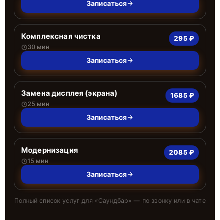
Записаться
Комплексная чистка
295 ₽
30 мин
Записаться
Замена дисплея (экрана)
1685 ₽
25 мин
Записаться
Модернизация
2085 ₽
15 мин
Записаться
Полный список услуг для «
Саундбар
» — по звонку или в чате