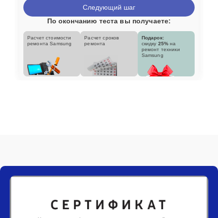
Следующий шаг
По окончанию теста вы получаете:
Расчет стоимости
Расчет сроков
Подарок:
ремонта Samsung
ремонта
скидку
25%
на
ремонт техники
Samsung