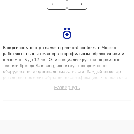
В сервисном центре samsung-remont-center.ru в Москве
работают опытные мастера с профильным образованием и
стажем от 5 до 12 лет. Они специализируются на ремонте
техники бренда Samsung, используют современное
оборудование и оригинальные запчасти. Каждый инженер
регулярно проходит обучение и сертификацию, что позволяет
быстро и точноdiagnostikировать поломки и восстанавливать
Развернуть
технику с сохранением гарантии до 3 лет. Наши мастера
решают сложные случаи: от замены матриц и материнских
плат до ремонта после залития и восстановления данных.
Благодаря высокой квалификации и ответственному подходу
клиенты получают быстрый, качественный ремонт и понятные
объяснения по результатам диагностики.