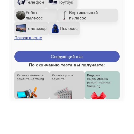
Телефон
Ноутбук
Робот-
Вертикальный
пылесос
пылесос
Телевизор
Пылесос
Показать еще
Следующий шаг
По окончанию теста вы получаете:
Расчет стоимости
Расчет сроков
Подарок:
ремонта Samsung
ремонта
скидку
25%
на
ремонт техники
Samsung