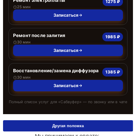
Ремонт электроплаты
1275 ₽
25 мин
Записаться
Ремонт после залития
1985 ₽
30 мин
Записаться
Восстановление/замена диффузора
1385 ₽
30 мин
Записаться
Полный список услуг для «
Сабвуфер
» — по звонку или в чате
Другая поломка