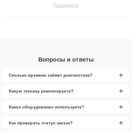
быстро и точноdiagnostikировать поломки и восстанавливать
Развернуть
технику с сохранением гарантии до 3 лет. Наши мастера
решают сложные случаи: от замены матриц и материнских
плат до ремонта после залития и восстановления данных.
Благодаря высокой квалификации и ответственному подходу
клиенты получают быстрый, качественный ремонт и понятные
объяснения по результатам диагностики.
Вопросы и ответы
+
Сколько времени займет диагностика?
+
Какую технику ремонтируете?
+
Какое оборудование используете?
+
Как проверить статус заказа?