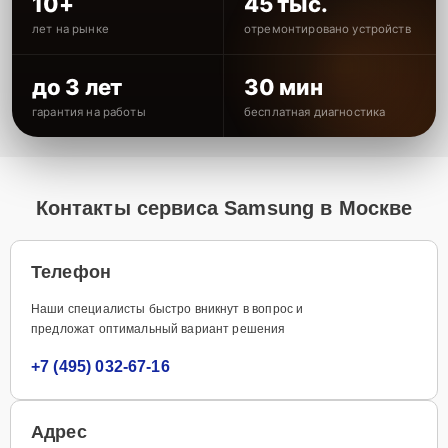
10+
45 тыс.
лет на рынке
отремонтировано устройств
до 3 лет
30 мин
гарантия на работы
бесплатная диагностика
Контакты сервиса Samsung в Москве
Телефон
Наши специалисты быстро вникнут в вопрос и
предложат оптимальный вариант решения
+7 (495) 032-67-16
Адрес