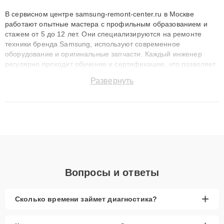
В сервисном центре samsung-remont-center.ru в Москве
работают опытные мастера с профильным образованием и
стажем от 5 до 12 лет. Они специализируются на ремонте
техники бренда Samsung, используют современное
оборудование и оригинальные запчасти. Каждый инженер
регулярно проходит обучение и сертификацию, что позволяет
быстро и точноdiagnostikировать поломки и восстанавливать
Развернуть
технику с сохранением гарантии до 3 лет. Наши мастера
решают сложные случаи: от замены матриц и материнских
плат до ремонта после залития и восстановления данных.
Благодаря высокой квалификации и ответственному подходу
клиенты получают быстрый, качественный ремонт и понятные
объяснения по результатам диагностики.
Вопросы и ответы
+
Сколько времени займет диагностика?