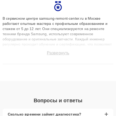
В сервисном центре samsung-remont-center.ru в Москве
работают опытные мастера с профильным образованием и
стажем от 5 до 12 лет. Они специализируются на ремонте
техники бренда Samsung, используют современное
оборудование и оригинальные запчасти. Каждый инженер
регулярно проходит обучение и сертификацию, что позволяет
быстро и точноdiagnostikировать поломки и восстанавливать
Развернуть
технику с сохранением гарантии до 3 лет. Наши мастера
решают сложные случаи: от замены матриц и материнских
плат до ремонта после залития и восстановления данных.
Благодаря высокой квалификации и ответственному подходу
клиенты получают быстрый, качественный ремонт и понятные
объяснения по результатам диагностики.
Вопросы и ответы
+
Сколько времени займет диагностика?