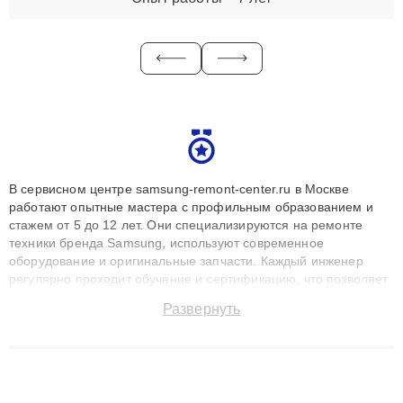
В сервисном центре samsung-remont-center.ru в Москве
работают опытные мастера с профильным образованием и
стажем от 5 до 12 лет. Они специализируются на ремонте
техники бренда Samsung, используют современное
оборудование и оригинальные запчасти. Каждый инженер
регулярно проходит обучение и сертификацию, что позволяет
быстро и точноdiagnostikировать поломки и восстанавливать
Развернуть
технику с сохранением гарантии до 3 лет. Наши мастера
решают сложные случаи: от замены матриц и материнских
плат до ремонта после залития и восстановления данных.
Благодаря высокой квалификации и ответственному подходу
клиенты получают быстрый, качественный ремонт и понятные