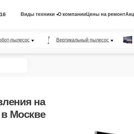
-16
Виды техники
О компании
Цены на ремонт
Ак
обот-пылесос
Вертикальный пылесос
вления
на
 в Москве