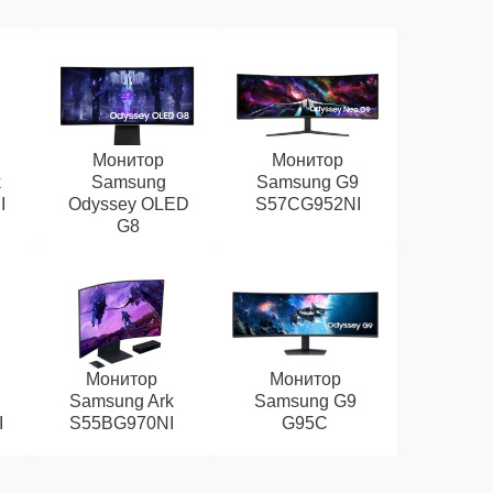
Монитор
Монитор
k
Samsung
Samsung G9
I
Odyssey OLED
S57CG952NI
G8
Монитор
Монитор
D
Samsung Ark
Samsung G9
I
S55BG970NI
G95C