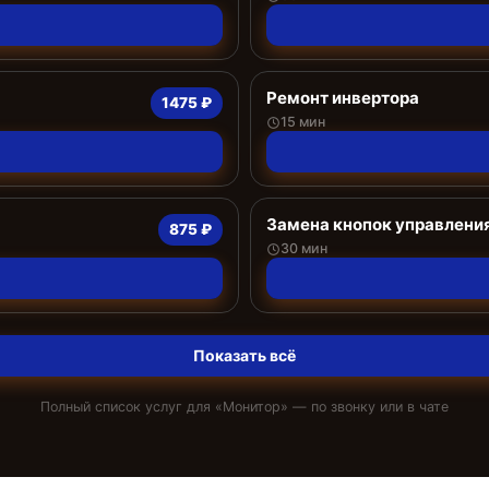
Ремонт инвертора
1475 ₽
15 мин
Замена кнопок управлени
875 ₽
30 мин
Показать всё
Полный список услуг для «
Монитор
» — по звонку или в чате