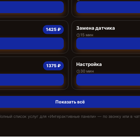
Замена датчика
1425 ₽
15 мин
Настройка
1375 ₽
30 мин
Показать всё
олный список услуг для «
Интерактивные панели
» — по звонку или в ча