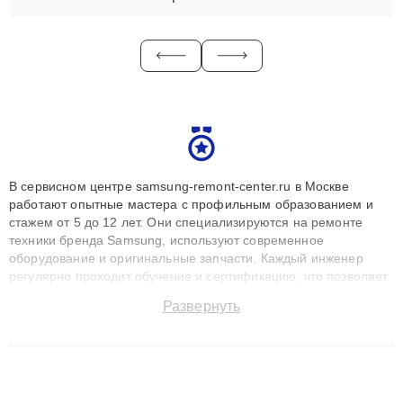
В сервисном центре samsung-remont-center.ru в Москве
работают опытные мастера с профильным образованием и
стажем от 5 до 12 лет. Они специализируются на ремонте
техники бренда Samsung, используют современное
оборудование и оригинальные запчасти. Каждый инженер
регулярно проходит обучение и сертификацию, что позволяет
быстро и точноdiagnostikировать поломки и восстанавливать
Развернуть
технику с сохранением гарантии до 3 лет. Наши мастера
решают сложные случаи: от замены матриц и материнских
плат до ремонта после залития и восстановления данных.
Благодаря высокой квалификации и ответственному подходу
клиенты получают быстрый, качественный ремонт и понятные
объяснения по результатам диагностики.