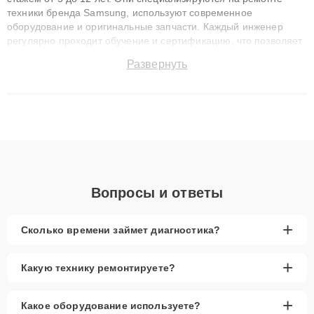
техники бренда Samsung, используют современное
оборудование и оригинальные запчасти. Каждый инженер
регулярно проходит обучение и сертификацию, что позволяет
быстро и точноdiagnostikировать поломки и восстанавливать
Развернуть
технику с сохранением гарантии до 3 лет. Наши мастера
решают сложные случаи: от замены матриц и материнских
плат до ремонта после залития и восстановления данных.
Благодаря высокой квалификации и ответственному подходу
клиенты получают быстрый, качественный ремонт и понятные
объяснения по результатам диагностики.
Вопросы и ответы
+
Сколько времени займет диагностика?
+
Какую технику ремонтируете?
+
Какое оборудование используете?